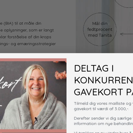
(BIA) til at måle din
 oplysninger, som er langt
lar forståelse af din krops
ings- og ernæringsstrategier
d – til dig, der ønsker mere
DELTAG I
ssionelle vejledning og
beslutninger om din sundhed
KONKURREN
bedre din sundhed.
GAVEKORT PÅ
Tilmeld dig vores mailliste o
gavekort til værdi af 3.000,-.
Derefter sender vi dig særlige 
information om nye behandlin