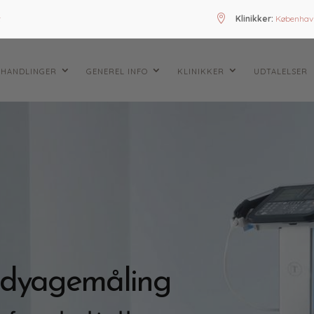
t
Klinikker:
Københav
EHANDLINGER
GENEREL INFO
KLINIKKER
UDTALELSER
odyagemåling