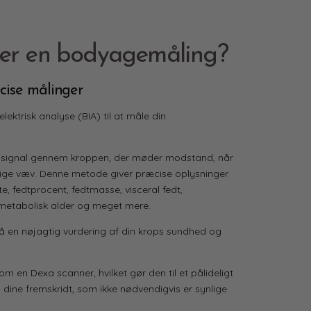
ker en bodyagemåling?
cise målinger
ektrisk analyse (BIA) til at måle din
isk signal gennem kroppen, der møder modstand, når
lige væv. Denne metode giver præcise oplysninger
te
, fedtprocent, fedtmasse,
visceral
fedt,
metabolisk alder og meget mere.
 en nøjagtig vurdering af din krops sundhed og
.
som en
Dexa
scanner, hvilket gør den til et pålideligt
 dine fremskridt, som ikke nødvendigvis er synlige