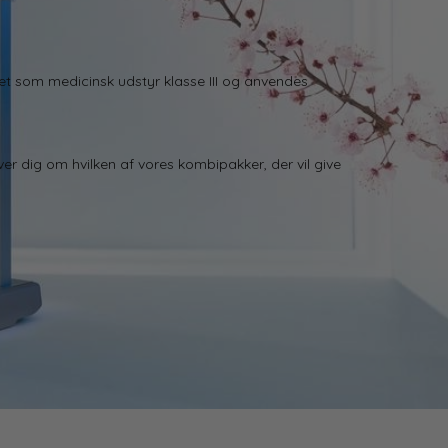
eret som medicinsk udstyr
klasse III
og anvendes
er dig om hvilken af vores
kombipakker
, der vil give