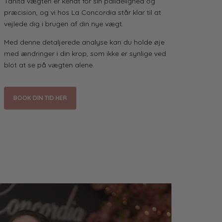
Tanita vægten er kendt for sin pålidelighed og
præcision, og vi hos La Concordia står klar til at
vejlede dig i brugen af din nye vægt.
Med denne detaljerede analyse kan du holde øje
med ændringer i din krop, som ikke er synlige ved
blot at se på vægten alene.
BOOK DIN TID HER