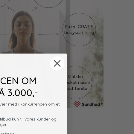
CEN OM
 3.000,-
g vær med i konkurrencen om et
tilbud kun til vores kunder og
ger.