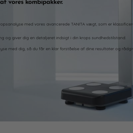
 af vores
kombipakker
.
kropsanalyse med vores avancerede TANITA vægt
, som er klassific
g og giver dig en detaljeret indsigt i din krops sundhedstilstand.
e med dig, så du får en klar forståelse af dine resultater
og rådgiv