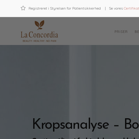

Registreret i Styrelsen for Patientsikkerhed
|
Se vores
Certifika
PRISER
B
Kropsanalyse – B