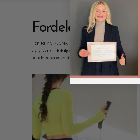
Fordele ved målin
Tanita MC 780MA-P er en af de mest populære mul
og giver et detaljeret billede af
din kropssammensætn
sundhedsvæsenet
på hospitaler.