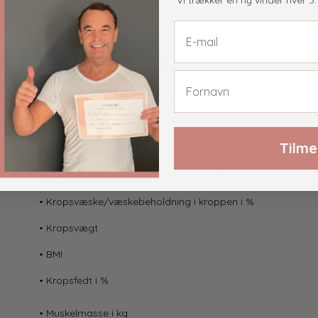
Vi trækker en ny vinder hver 3
g med Tanita
tifrekvens kropsanalysevægte på markedet, som
tillige
er medicinsk 
ing. Denne vægt er medicinsk godkendt klasse III, hvilket betyder
Tilme
Hvad kan en kropsanalyse bl.a. vise dig?
• Kropsvæske/væskebeholdning i kroppen i %
• Kropsvægt
• BMI
• Kropsfedt i %
• Muskelmasse i kg.