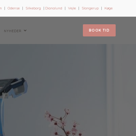
n
|
Odense
|
Silkeborg
|
Dianalund
|
Vejle
|
Slangerup
|
Køge
BOOK TID
NYHEDER