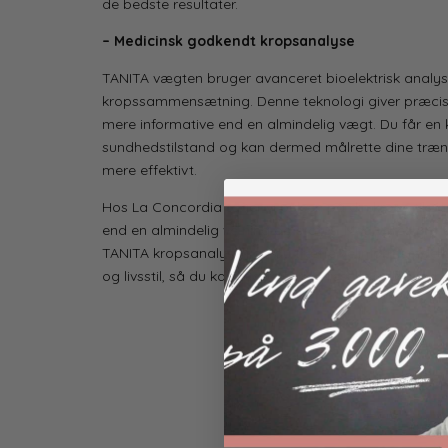
de bedste resultater.
– Medicinsk godkendt kropsanalyse
TANITA vægten bruger avanceret bioelektrisk analyse 
kropssammensætning. Denne teknologi giver præcise
mere informative end en almindelig vægt. Du får en k
sundhedstilstand og kan dermed målrette dine træn
mere effektivt.
Hos La Concordia tager vi pulsen på din krops tilstan
end en almindelig vejning og status. Med vores profe
TANITA kropsanalyse kan du træffe velinformerede 
og livsstil, så du kan skabe varige resultater og for