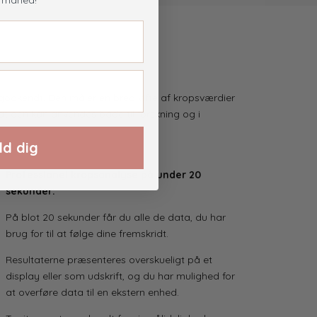
. måned!
godkendt. Den måler en bred vifte af kropsværdier
, at den kan anvendes både
til forskning og
i
ld dig
Professionel kropsanalyse på under 20
sekunder:
På blot 20 sekunder får du alle de data, du har
brug for til at følge dine fremskridt.
Resultaterne præsenteres overskueligt på et
display eller som udskrift, og du har mulighed for
at overføre data til en ekstern enhed.