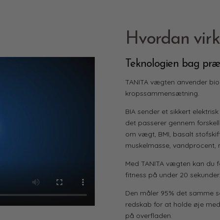
Hvordan vir
Teknologien bag præ
TANITA vægten anvender bioel
kropssammensætning.
BIA sender et sikkert elektr
det passerer gennem forskel
om vægt, BMI,
basalt stofskif
muskelmasse, vandprocent, 
Med TANITA vægten kan du få
fitness på under 20 sekunder
Den måler 95% det samme 
redskab for at holde øje med
på overfladen.