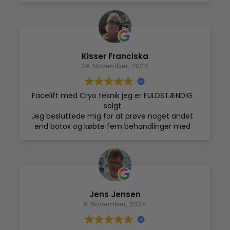
er der forsvundet cm. på arme, mave og lår
og erstattet med mere muskelmasse. Jeg
takker for venlig og professionel behandling.
Kan varmt anbefales.
Kisser Franciska
29. November, 2024
Facelift med Cryo teknik jeg er FULDSTÆNDIG
solgt
Jeg besluttede mig for at prøve noget andet
end botox og købte fem behandlinger med
Cryo Facelift
Og wooow bare wooow. Efter blot tre
behandlinger begyndte venner og kollegaer, at
kommentere på mit ansigt. Jeg så selv forskel
efter bare 1 behandling. Så jeg kan på det
varmeste anbefale denne behandling, hvis du
Jens Jensen
vil løfte dit ansigt uden indgreb. Og så har jeg
9. November, 2024
også fået en super flot glød og glat/stram
hud.
Elsker det og er vild med Sara, som har givet