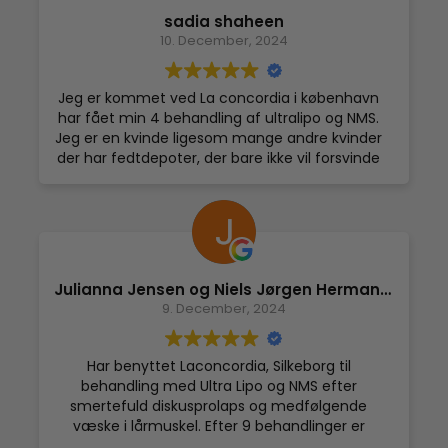
sadia shaheen
10. December, 2024
Jeg er kommet ved La concordia i københavn
har fået min 4 behandling af ultralipo og NMS.
Jeg er en kvinde ligesom mange andre kvinder
der har fedtdepoter, der bare ikke vil forsvinde
samtidig lider af lavt stofskifte men allerede
efter første behandling kunne jeg se en
forskel.
La Concordia kan varmt anbefales med den
bedste service og rådgivning med
kompetente medarbejdere.
Julianna Jensen og Niels Jørgen Hermansen
9. December, 2024
Har benyttet Laconcordia, Silkeborg til
behandling med Ultra Lipo og NMS efter
smertefuld diskusprolaps og medfølgende
væske i lårmuskel. Efter 9 behandlinger er
smerterne formindsket i væsentlig grad. Dertil