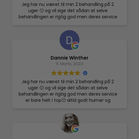
Jeg har nu været til min 2 behandling på 2
uger 🙂 og vil sige det sådan at selve
behandlingen er rigtig god men deres service
er bare helt i top🙂 altid godt humør og
smilende så jeg er helt sikkert deres kunde i
mange år da det også giver resultater synes
jeg. Så helt sikkert de er besøget værd og jeg
håber de får kæmpe succes mvh Dannie
Dannie Winther
11. Marts, 2023
Jeg har nu været til min 2 behandling på 2
uger 🙂 og vil sige det sådan at selve
behandlingen er rigtig god men deres service
er bare helt i top🙂 altid godt humør og
smilende så jeg er helt sikkert deres kunde i
mange år da det også giver resultater synes
jeg. Så helt sikkert de er besøget værd og jeg
håber de får kæmpe succes mvh Dannie