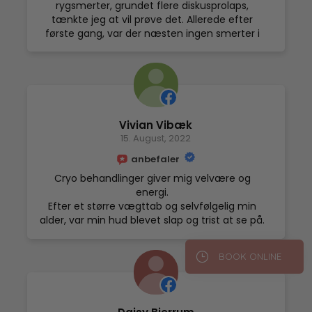
rygsmerter, grundet flere diskusprolaps,
tænkte jeg at vil prøve det. Allerede efter
første gang, var der næsten ingen smerter i
ryg. Jeg er så glad og taknemlig 🙏 tusind tak til
pigerne på Klinik La Concordia i Odense❤️
Vivian Vibæk
15. August, 2022
anbefaler
Cryo behandlinger giver mig velvære og
energi.
Efter et større vægttab og selvfølgelig min
alder, var min hud blevet slap og trist at se på.
Jeg kunne allerede efter 9 behandlinger ser
væsentlig forskel på især min mave.
}
BOOK ONLINE
Behandlingerne har også afhjulpet på min
appelsinhud på lår og strækmærker efter
overvægt og fødsel.
I klinikken er der en afslappet og venlig