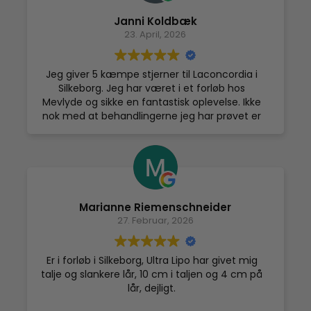
Janni Koldbæk
23. April, 2026
Jeg giver 5 kæmpe stjerner til Laconcordia i
Silkeborg. Jeg har været i et forløb hos
Mevlyde og sikke en fantastisk oplevelse. Ikke
nok med at behandlingerne jeg har prøvet er
fantastisk, både Cryoskin Facelift eller Les
Spheres Ansigt. Begge behandlinger er så
lækre og giver de vildeste resultater. Mevlyde
skal have min stærkeste anbefaling hun er så
dygtig og man falder fuldstændig hen i
hendes behandlinger, så dygtig og sød. Jeg
Marianne Riemenschneider
kun alt det bedste og sige om stedet og de
27. Februar, 2026
andre piger der er i klinikken. Dejligt
professionelt sted at komme.
Er i forløb i Silkeborg, Ultra Lipo har givet mig
talje og slankere lår, 10 cm i taljen og 4 cm på
lår, dejligt.