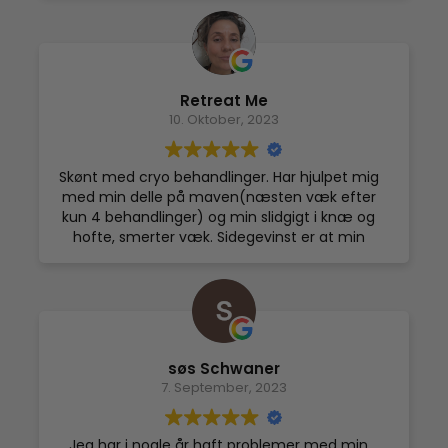
Det er altid en fornøjelse at komme hos La
oplevelse og at det nok ikke er sidste gang jeg
Concordia på Østerbro, hvor man altid bliver
har besøgt La Concordia.
taget godt imod af sødt personale. Jeg går
Og går man rundt og overvejer at prøve det,
altid derfra med fornyet energi og et smil på
vil jeg kun anbefale at man hopper ud i det og
læben.
selv oplever det på egen krop, i bogstaveligste
Retreat Me
forstand! :)
10. Oktober, 2023
Skønt med cryo behandlinger. Har hjulpet mig
med min delle på maven(næsten væk efter
kun 4 behandlinger) og min slidgigt i knæ og
hofte, smerter væk. Sidegevinst er at min
psoriasis også er væk. Tak. Jeg blir ved at få
behandlinger her. Top service oveni!!
søs Schwaner
7. September, 2023
Jeg har i nogle år haft problemer med min