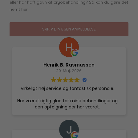
eller har haft gavn af cryobehandling? Så kan du gøre det
nemt her.
SKRIV DIN EGEN ANMELDELSE
Henrik B. Rasmussen
20. Maj, 2026
Virkeligt høj service og fantastisk personale.
Har været rigtig glad for mine behandlinger og
den opfølgning der har været.
Får mine varmeste anbefalinger eller skulle jeg
sige koldeste. Super sted og behandlinger.