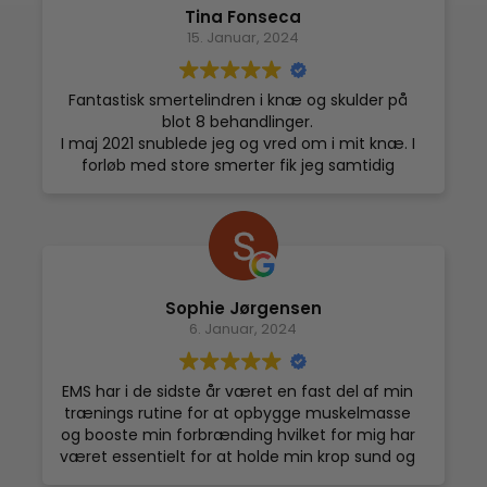
Tina Fonseca
15. Januar, 2024
Fantastisk smertelindren i knæ og skulder på
blot 8 behandlinger.
I maj 2021 snublede jeg og vred om i mit knæ. I
forløb med store smerter fik jeg samtidig
konstateret slidgigt, og jeg har været meget
begrænset i min hverdag og blot lidt aktivitet
har udløst høj smerte i knæet. Efter blot 4
behandlinger i cryo-sauna fik jeg markant fald
i knæ-smerter og efter 8 behandlinger er der
nærmest ingen smerter ved almindelig brug
Sophie Jørgensen
af knæet.
6. Januar, 2024
Da jeg i september fik akut frossen skulder
med fuldstændig låst arm og stærke smerter,
bookede jeg 3 Cryo-behandling pr uge med
EMS har i de sidste år været en fast del af min
god forbedring fra gang til gang. Især på
trænings rutine for at opbygge muskelmasse
smerter, men nu også på bevægelighed.
og booste min forbrænding hvilket for mig har
Trods Lægens dom var hård og lød på mindst
været essentielt for at holde min krop sund og
1/2 år, hvis jeg var heldig. Cryobehandlingerne
rask. Da jeg hørte om La Concordia’s nye NMS