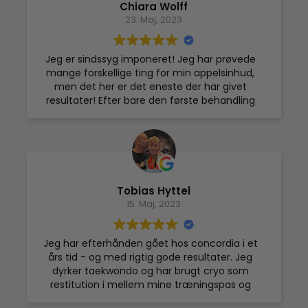
Chiara Wolff
Udover smerte lindring går jeg altid fra
23. Maj, 2023
cryosauna med fornyet energi og godt humør.
Peter Gantzler. Frederiksberg.
Jeg er sindssyg imponeret! Jeg har prøvede
mange forskellige ting for min appelsinhud,
men det her er det eneste der har givet
resultater! Efter bare den første behandling
kunne jeg allerde se en lille forskel og nu efter
min anden behandling er jeg glad for at jeg
valgte denne og at jeg forsætter. Personalet
er også rigtig søde og professionel <3 jeg er
bare så overrasket og glad at jeg har endelig
fundet noget der virker og skal ikke smide
Tobias Hyttel
penge i det forkerte steder!
15. Maj, 2023
Jeg har efterhånden gået hos concordia i et
års tid - og med rigtig gode resultater. Jeg
dyrker taekwondo og har brugt cryo som
restitution i mellem mine træningspas og
oven på hårde uger. Det har gavnet mig