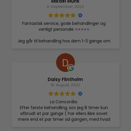
Mikael Munk
9. September, 2022
Fantastisk service, gode behandlinger og
venligt personale ⭐⭐⭐⭐⭐
Jeg går til behandling hos dem 1-3 gange om
ugen med rigtig gode resultater i forbindelse
med min træning. De sidste to år hvor jeg har
været klient hos dem har jeg absolut kommet
i bedre form end hidtil 💪
Sidste år resulterede det i Guld til et stort
Daisy Flintholm
internationalt bodybuilding stævne i Spanien
18. August, 2022
og skal til EM i år. Cryo er fast inventar i min
process mod konkurrencer nu 🔥
La Concordia.
Efter første behandling, sov jeg 8 timer kun
afbrudt et par gange ( har ellers ikke sovet
mere end et par timer ad gangen, med hvad
dertil følger af afbrudt søvn siden 2014) men
som sagt, sov jeg godt og var vildt groggy ,