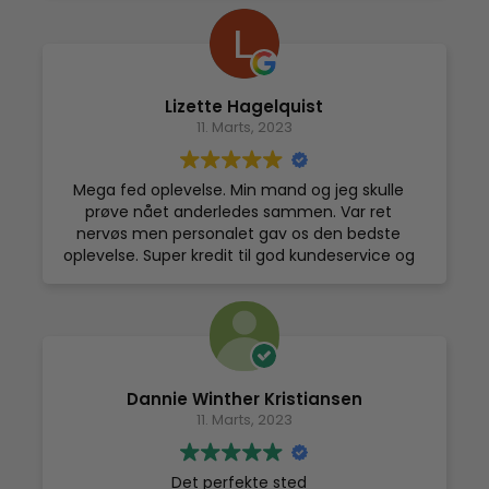
utroligt meget og kan klart anbefales til alle
der ønsker at fremme deres restitution 😊
Lizette Hagelquist
11. Marts, 2023
Mega fed oplevelse. Min mand og jeg skulle
prøve nået anderledes sammen. Var ret
nervøs men personalet gav os den bedste
oplevelse. Super kredit til god kundeservice og
mega søde piger. Medarbejder som Xenia er
bare guld værd.
Dannie Winther Kristiansen
11. Marts, 2023
Det perfekte sted