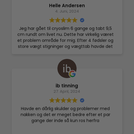
Helt sikkert et sted man kommer tilbage til🙏🏼
Helle Andersen
☀️
4. Juni, 2024
Dato for oplevelse: 05. juli 2024
Jeg har gået til cryoslim 6 gange og tabt 9,5
cm rundt om livet nu. Dette har virkelig været
et problem område for mig. Efter 4 fødsler og
store vægt stigninger og vægttab havde det
sat præg på huden, som var slap. Det er ikke
perfekt endnu, men jeg har set store
forbedringer med opstramning af huden og
fedt der smelter væk. Utroligt sødt og
hjælpsomt personale på stedet, som besvarer
alle spørgsmål og hver gang får en til at føle
ib tinning
sig behageligt tilpas. Jeg bringer virkeligt mine
27. April, 2024
varmeste anbefalinger af La Concordia
Copenhagen.
Havde en dårlig skulder og problemer med
nakken og det er meget bedre efter et par
gange der inde så kun ros herfra