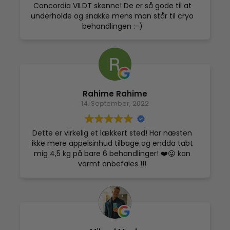
Concordia VILDT skønne! De er så gode til at
underholde og snakke mens man står til cryo
behandlingen :-)
Jeg har haft tre cryobehandlinger og jeg kan
allerede se, at især min hud på benene er
blevet meget, meget pænere og strammere.
Det har også hjulpet i en stresset periode og
selvom det blot har været 3 gange, kan jeg
Rahime Rahime
mærke en stor forskel på mit humør og
14. September, 2022
overskud. Det har desuden gjort underværker
for både migræne og en skade i håndleddet.
Jeg gør mig sjældent i wellness behandlinger
Dette er virkelig et lækkert sted! Har næsten
men lige cryo behandling hos La Concordia er
ikke mere appelsinhud tilbage og endda tabt
jeg blevet helt afhængig af!
mig 4,5 kg på bare 6 behandlinger! ❤️😜 kan
varmt anbefales !!!
Fem store stjerne herfra!
- Anna