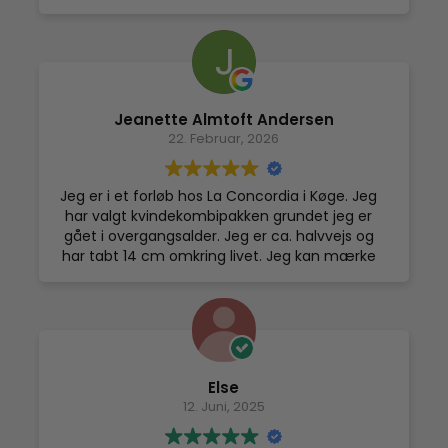
Jeanette Almtoft Andersen
22. Februar, 2026
Jeg er i et forløb hos La Concordia i Køge. Jeg
har valgt kvindekombipakken grundet jeg er
gået i overgangsalder. Jeg er ca. halvvejs og
har tabt 14 cm omkring livet. Jeg kan mærke
en lethed i kroppen. NMS har hjulpet med
drænering og Cryossauna har hjulpet på mine
hedeture, mine muskelspændinger i nakken
og skuldrene og smerter i hofterne - jeg kan
endelig gå en tur uden at få ondt efter 5 km.
Jeg er meget glad for mit forløb og ikke
Else
mindst den fantastiske behandling jeg får af
12. Juni, 2025
Pernille og Henriette - de er super dygtige og
er gode til at hygge omkring en - jeg kan