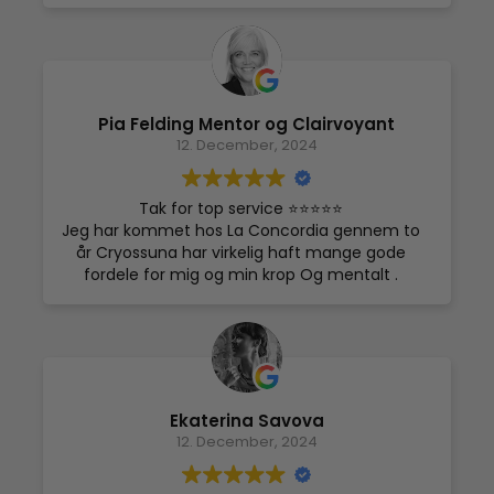
Pia Felding Mentor og Clairvoyant
12. December, 2024
Tak for top service ⭐️⭐️⭐️⭐️⭐️
Jeg har kommet hos La Concordia gennem to
år Cryossuna har virkelig haft mange gode
fordele for mig og min krop Og mentalt .
Minimering af stress, søvnløshed, angst
smerter i kroppen jeg har ca. kommet i
klinikken to gange om ugen til mine
behandlinger og kan virkelig mærke forskel
hvis jeg ikke kommer og passer mine
behandlinger, det er bare livskvalitet at
Ekaterina Savova
komme hos la concorde jeg får altid en varm
12. December, 2024
modtagelse, god rådgivning så jeg føler mig
tryg jeg giver min varmeste anbefalinger Pia ❤️