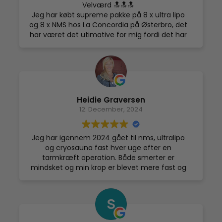
Velværd 🔝🔝🔝
Jeg har købt supreme pakke på 8 x ultra lipo
og 8 x NMS hos La Concordia på Østerbro, det
har været det utimative for mig fordi det har
styrket mine muskler og jeg mærker en
mærkbar ændring. Jeg kan derfor give mine
varmeste anbefalinger om ultra lipo og NMS
behandling❣️ydermere skal jeg også prøve
deres facelift som jeg glæder mig meget til :)
Heidie Graversen
12. December, 2024
Jeg har igennem 2024 gået til nms, ultralipo
og cryosauna fast hver uge efter en
tarmkræft operation. Både smerter er
mindsket og min krop er blevet mere fast og
slank. Jeg kan på det varmeste anbefale la
Concordia i Kbh. Pigerne er meget
professionelle og meget omsorgsfulde. En
særlig tak til Tak til Donna, Anni, Ori og Sara for
jeres rådgivning og positive sind🙏🥰