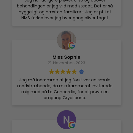
Jeg har tidligere prøvet cryo og udover
skulle bekymre sig om skader eller uendelig
Jeg kan kun anbefale La Concordia 😊
behandlingen er jeg vild med stedet. Det er så
mange timer i fitness.
hyggeligt og næsten familiært. Jeg er pt i et
NMS forløb hvor jeg hver gang bliver taget
imod af det skønneste personale, og selve
behandlingen føles godt og kan mærkes
efterfølgende med den velkendte muskel
ømhed som efter en hård træning. DET er
lækkert 💪
Miss Sophie
21. November, 2023
Jeg må indrømme at jeg først var en smule
modstræbende, da min kammerat inviterede
mig med på La Concordia, for at prøve en
omgang Cryosauna.
Jeg havde på daværende tidspunkt aldrig hørt
om behandlingen før og var en anelse skeptisk
- den skepsis blev dog hurtigt gjort til skamme.
Allerede da jeg trådte ind i klinikken fik jeg en
rigtig god fornemmelse.