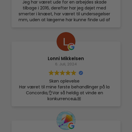
Jeg har været ude for en arbejdes skade
mig alle behandlingerne
tilbage i 2016, derefter har jeg døjet med
smerter i knæet, har været til undersøgelser
mm, uden at lægerne har kunne finde ud af
hvad der er glat, det har virkelig hæmmet mig.
I februar måned startet jeg med at få
behandlinger med lokal Cryo, det har taget
80% af mine smerter og gjord mig mere mobil
igen.
Lonni Mikkelsen
6. Juli, 2024
Skøn oplevelse
Har været til mine første behandlinger på la
Concordia,👌Var så heldig at vinde en
konkurrence🙏🏼
Prøvede cryoskin og NMS.
Tabte 1,5 cm på maven med cruoskin og det
var ved 1 behandling👌
Det var Virkelig en skøn oplevelse👌 dejlige
medarbejder.