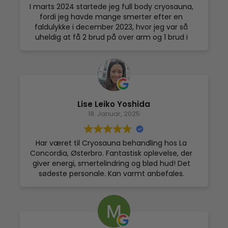
I marts 2024 startede jeg full body cryosauna,
fordi jeg havde mange smerter efter en
faldulykke i december 2023, hvor jeg var så
uheldig at få 2 brud på over arm og 1 brud i
skulderen.
I forbindelse med genoptræningsforløb mødte
jeg en anden kvinde, som fortalte om cryo
behandling. Jeg besluttede, at jeg måtte
prøve full body cryosauna for at komme ud af
det smertehelvede, jeg var i på det tidspunkt.
Lise Leiko Yoshida
Faktisk tvivlede jeg på, om jeg ville komme til
18. Januar, 2025
at arbejde som sygeplejerske igen.
Faldulykken havde jeg anmeldte jeg til mit
forsikringsselskab Bauta, som er
Har været til Cryosauna behandling hos La
sygeplejerskernes forsikringsselskab og en del
Concordia, Østerbro. Fantastisk oplevelse, der
af LB-koncernen. Min ulykkeforsikring dækker
giver energi, smertelindring og blød hud! Det
udgifter til alternativ behandling med et beløb
sødeste personale. Kan varmt anbefales.
på 7.600kr inden for 2 år efter skaden, hvis en
læge anbefaler behandlingen.
I dag, over et år efter faldulykken fortsætter
jeg med full body cryosauna. Jeg har nedsat
bevægelighed i højre arm og skulder, men jeg