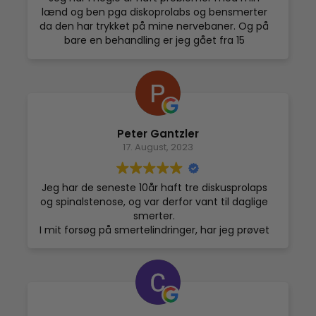
lænd og ben pga diskoprolabs og bensmerter
da den har trykket på mine nervebaner. Og på
bare en behandling er jeg gået fra 15
smertestillende piller om dagen til kun 5
smertestillende piller om dagen ❤️ jeg glæder
mig allerede til min næste tid hos jer ❤️ kan
kun sige prøv det, det er alle pengene værd 🥰
Peter Gantzler
17. August, 2023
Jeg har de seneste 10år haft tre diskusprolaps
og spinalstenose, og var derfor vant til daglige
smerter.
I mit forsøg på smertelindringer, har jeg prøvet
en masse andre former får behandling, intet
har virket lige som godt som cryo.
Efter godt fem behandlinger med cryosauna
lettede smerterne, og her efter ca 10
behandlinger er jeg stort set smertefri, og al
bevægelse er blevet så meget lettere.