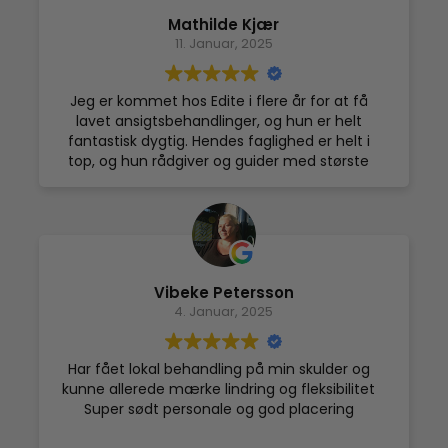
har ikke ondt og har trænet maksimalt med
Mathilde Kjær
skulder hvilket gør, at hverdagen hænger
11. Januar, 2025
sammen for mig, selv om jeg ikke er
”helbredt”.
Jeg glæder mig hver dag over, at jeg ved en
Jeg er kommet hos Edite i flere år for at få
tilfældighed hørte om cryobehandling og ville
lavet ansigtsbehandlinger, og hun er helt
ønske, at der var et større kendskab til den
fantastisk dygtig. Hendes faglighed er helt i
behandlingsform i vores sundhedssystem.
top, og hun rådgiver og guider med største
Husk altid at tjekke, om din ulykkeforsikring
ekspertise som ingen anden behandler, jeg
giver mulighed for refusion til alternativ
nogensinde har gået hos. Jeg får for tiden
behandling, hvis du kommer til skade.
dybderens med ultralyd som behandling, og
har også fået Dermapen behandlinger hos
Edite, og resultaterne jeg har opnået er altid i
særklasse og meget tilfredsstillende. Min
Vibeke Petersson
største anbefalinger!
4. Januar, 2025
Har fået lokal behandling på min skulder og
kunne allerede mærke lindring og fleksibilitet
Super sødt personale og god placering