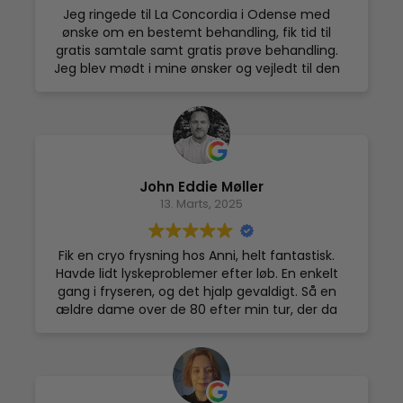
varmt anbefale et forløb hos dem.
Jeg ringede til La Concordia i Odense med
ønske om en bestemt behandling, fik tid til
gratis samtale samt gratis prøve behandling.
Jeg blev mødt i mine ønsker og vejledt til den
behandling som ville være den bedste for mig
i forhold til min stomi og for at opnå det jeg
gerne ville. Jeg fik kombi behandling med Ultra
Lipo samt nms. Det bedste jeg har gjort for
selv, har fået fin glat hud, mindre rynker i
ansigt samt tabt en del cm. Jeg vil fortsætte
John Eddie Møller
med behandlinger en gang imellem, det gør
13. Marts, 2025
noget fantastisk for kroppen samt selv
forkælelse for mig. La Concordia i Odense er
hyggelig, emmer af ro og afslapning når du
Fik en cryo frysning hos Anni, helt fantastisk.
træder ind af døren, fantastisk
Havde lidt lyskeproblemer efter løb. En enkelt
imødekommende og sødt personale.
gang i fryseren, og det hjalp gevaldigt. Så en
ældre dame over de 80 efter min tur, der da
hun kom, ikke kunne klare at få hendes egne
sko af, og da hun var færdig, tog hun dem selv
på.... F.A.N.T.A.S.T.I.S.K. Ved ikke hvad det er det
gør, men det virker, så spørger ikke ;)