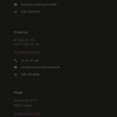
laconcordia@bycarina.dk

CVR:
43231367

Odense
Ørbækvej 101
5220 Odense Sø
SE ÅBNINGSTIDER
61 22 47 48

info@laconcordiaodense.dk

CVR:
44148188

Køge
Astersvej 23 D
4600 Køge
SE ÅBNINGSTIDER