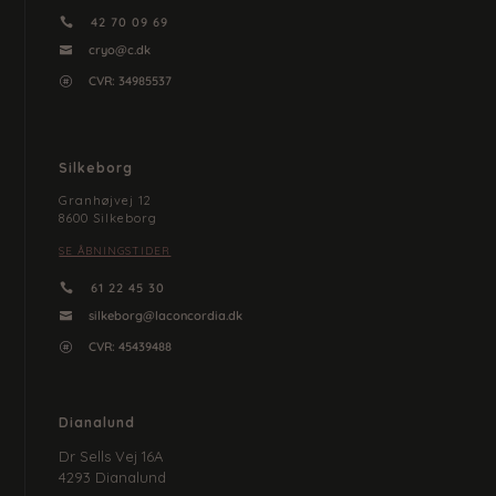
42 70 09 69

cryo@c.dk

CVR:
34985537

Silkeborg
Granhøjvej 12
8600 Silkeborg
SE ÅBNINGSTIDER
61 22 45 30

silkeborg@laconcordia.dk

CVR: 45439488

Dianalund
Dr Sells Vej 16A
4293 Dianalund