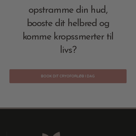
opstramme din hud,
booste dit helbred og
komme kropssmerter til
livs?
BOOK DIT CRYOFORLØB I DAG