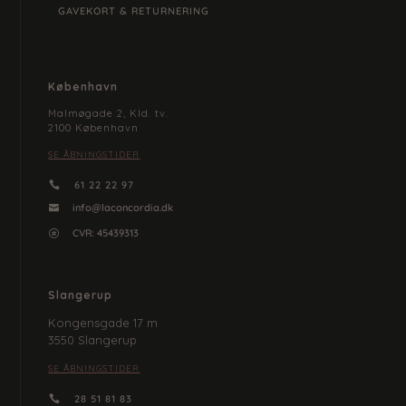
GAVEKORT & RETURNERING
København
Malmøgade 2, Kld. tv.
2100 København
SE ÅBNINGSTIDER
61 22 22 97

info@laconcordia.dk

CVR: 45439313

Slangerup
Kongensgade 17 m
3550 Slangerup
SE ÅBNINGSTIDER
28 51 81 83
