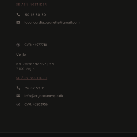
SE ÅBNINGSTIDER
50 16 30 30

laconcordia.by.anette@gmail.com

CVR: 44977710

Vejle
Kalkbrænderivej 5a
7100 Vejle
SE ÅBNINGSTIDER
26 82 52 11

info@cryosaunavejle.dk

CVR: 45203956
