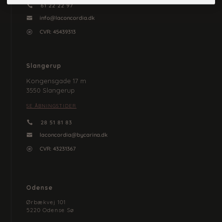
61 22 22 97

info@laconcordia.dk

CVR: 45439313

Slangerup
Kongensgade 17 m
3550 Slangerup
SE ÅBNINGSTIDER
28 51 81 83

laconcordia@bycarina.dk

CVR:
43231367

Odense
Ørbækvej 101
5220 Odense Sø