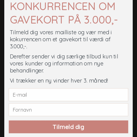
KONKURRENCEN OM
GAVEKORT PÅ 3.000,-
OM JUKA CRYOSAUNA
OFTE STILLEDE SPØRGSMÅL
Tilmeld dig vores mailliste og vær med i
DISTRIBUTION AF MASKINER
kokurrencen om et gavekort til værdi af
CERTIFIKAT: MEDICINSK REGISTRERET
3.000,-.
CRYOSAUNA MED DOKUMENTERET EFFEKT
Derefter sender vi dig særlige tilbud kun til
FRANCHISE KLINIKKER
vores kunder og information om nye
BLIV FRANCHISEPARTNER
behandlinger.
KONTAKT OS
Vi trækker en ny vinder hver 3. måned!
GAVEKORT & RETURNERING
København
Malmøgade 2, Kld. tv.
2100 København
Tilmeld dig
SE ÅBNINGSTIDER