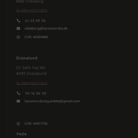
8600 Silkeborg
SE ÅBNINGSTIDER
61 22 45 30

silkeborg@laconcordia.dk

CVR: 45439488

Dianalund
Dr Sells Vej 16A
4293 Dianalund
SE ÅBNINGSTIDER
50 16 30 30

laconcordia.by.anette@gmail.com

CVR: 44977710

Vejle