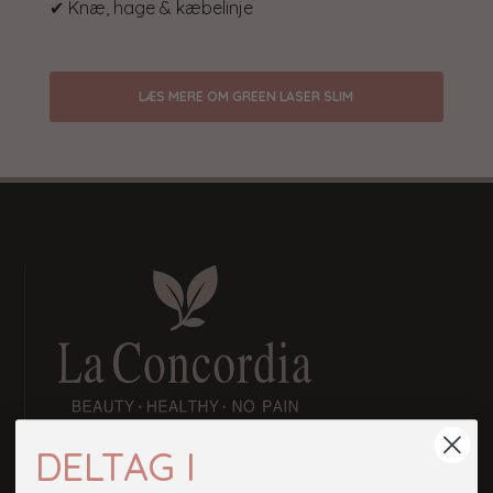
✔ Knæ, hage & kæbelinje
LÆS MERE OM GREEN LASER SLIM
DELTAG
I