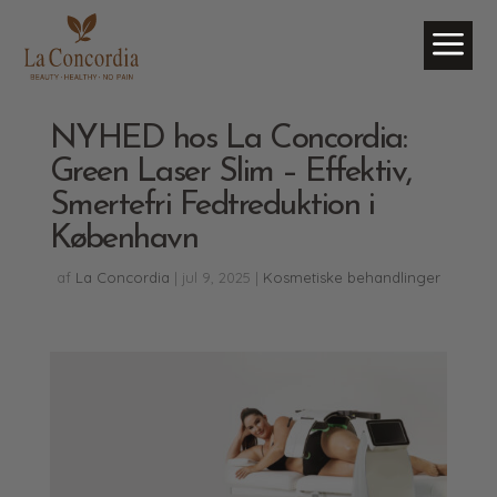
a
NYHED hos La Concordia:
Green Laser Slim – Effektiv,
Smertefri Fedtreduktion i
København
af
La Concordia
|
jul 9, 2025
|
Kosmetiske behandlinger