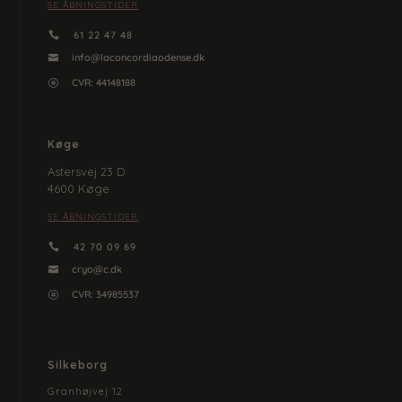
SE ÅBNINGSTIDER
61 22 47 48

info@laconcordiaodense.dk

CVR:
44148188

Køge
Astersvej 23 D
4600 Køge
SE ÅBNINGSTIDER
42 70 09 69

cryo@c.dk

CVR:
34985537

Silkeborg
Granhøjvej 12