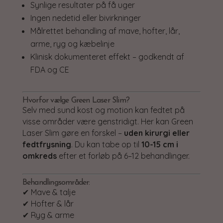
Synlige resultater på få uger
Ingen nedetid eller bivirkninger
Målrettet behandling af mave, hofter, lår,
arme, ryg og kæbelinje
Klinisk dokumenteret effekt – godkendt af
FDA og CE
Hvorfor vælge Green Laser Slim?
Selv med sund kost og motion kan fedtet på
visse områder være genstridigt. Her kan Green
Laser Slim gøre en forskel –
uden kirurgi eller
fedtfrysning
. Du kan tabe op til
10-15 cm i
omkreds
efter et forløb på 6–12 behandlinger.
Behandlingsområder:
✔ Mave & talje
✔ Hofter & lår
✔ Ryg & arme