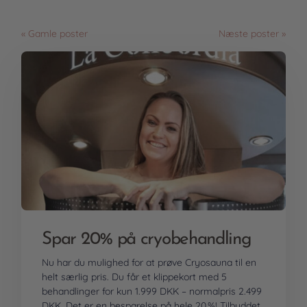
« Gamle poster
Næste poster »
Spar 20% på cryobehandling
Nu har du mulighed for at prøve Cryosauna til en
helt særlig pris. Du får et klippekort med 5
behandlinger for kun
1.999 DKK
– normalpris
2.499
DKK
. Det er en besparelse på hele 20 %!
Tilbuddet