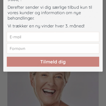
af
La Concordia
|
aug 24, 2023
|
Cryosauna
Derefter sender vi dig særlige tilbud kun til
Har du smerter og inflammation i kroppen? Cryobehandling
vores kunder og information om nye
i en cryosauna kan hjælpe dig med at mindske smerter og
behandlinger.
inflammation i muskler, knæ, fødder og andre steder på
Vi trækker en ny vinder hver 3. måned!
kroppen. Vedvarende eller kronisk inflammation i kroppen
kan forårsage smerte, træthed, feber,...
Tilmeld dig