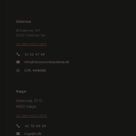
Odense
Ørbækvej 101
5220 Odense Sø
SE ÅBNINGSTIDER
61 22 47 48

info@laconcordiaodense.dk

CVR:
44148188

Køge
Astersvej 23 D
4600 Køge
SE ÅBNINGSTIDER
42 70 09 69

cryo@c.dk
