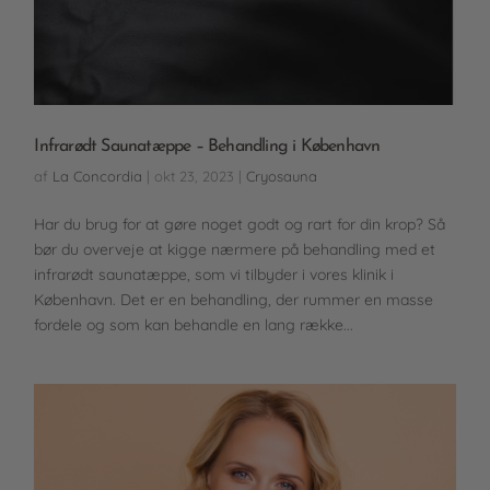
Infrarødt Saunatæppe – Behandling i København
af
La Concordia
|
okt 23, 2023
|
Cryosauna
Har du brug for at gøre noget godt og rart for din krop? Så
bør du overveje at kigge nærmere på behandling med et
infrarødt saunatæppe, som vi tilbyder i vores klinik i
København. Det er en behandling, der rummer en masse
fordele og som kan behandle en lang række...