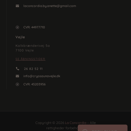
laconcordia.by.anette@gmail.com

CVR: 44977710

Vejle
Kalkbrænderivej 5a
7100 Vejle
SE ÅBNINGSTIDER
26 82 52 11

info@cryosaunavejle.dk

CVR: 45203956

Copyright © 2026
La Concordia
– Alle
rettigheder forbeholdes