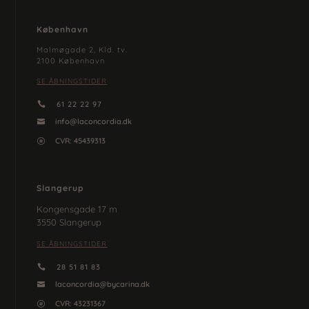
København
Malmøgade 2, Kld. tv.
2100 København
SE ÅBNINGSTIDER
61 22 22 97

info@laconcordia.dk

CVR: 45439313

Slangerup
Kongensgade 17 m
3550 Slangerup
SE ÅBNINGSTIDER
28 51 81 83

laconcordia@bycarina.dk

CVR:
43231367
