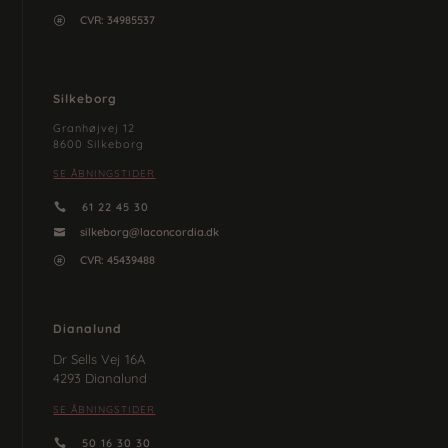
CVR:
34985537

Silkeborg
Granhøjvej 12
8600 Silkeborg
SE ÅBNINGSTIDER
61 22 45 30

silkeborg@laconcordia.dk

CVR: 45439488

Dianalund
Dr Sells Vej 16A
4293 Dianalund
SE ÅBNINGSTIDER
50 16 30 30
